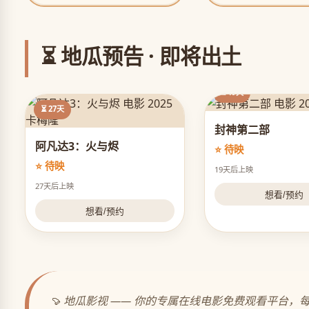
⏳ 地瓜预告 · 即将出土
⏳ 19天
⏳ 27天
封神第二部
阿凡达3：火与烬
⭐ 待映
⭐ 待映
19天后上映
27天后上映
想看/预约
想看/预约
🍠 地瓜影视 —— 你的专属在线电影免费观看平