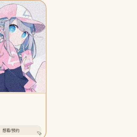
想看/预约