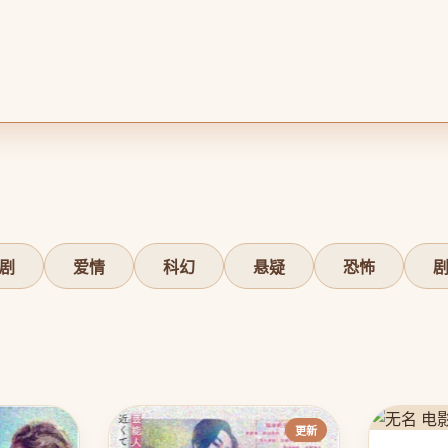
剧
爱情
科幻
悬疑
恐怖
更新