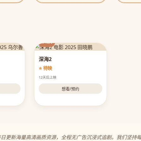
⏳ 12天
深海2
⭐ 待映
12天后上映
想看/预约
台，每日更新海量高清画质资源，全程无广告沉浸式追剧。我们坚