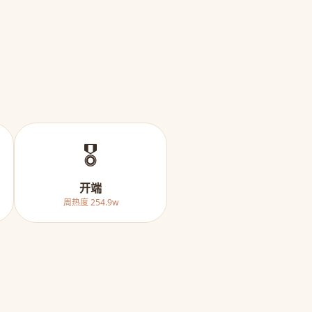
🎖️
开端
周热度 254.9w