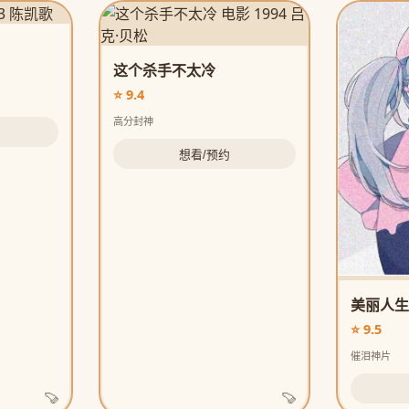
这个杀手不太冷
⭐ 9.4
高分封神
想看/预约
美丽人生
⭐ 9.5
催泪神片